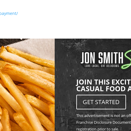
-payment/
JOIN THIS EXCI
CASUAL FOOD 
GET STARTED
This advertisement is not an offe
Franchise Disclosure Document a
registration prior to sale.