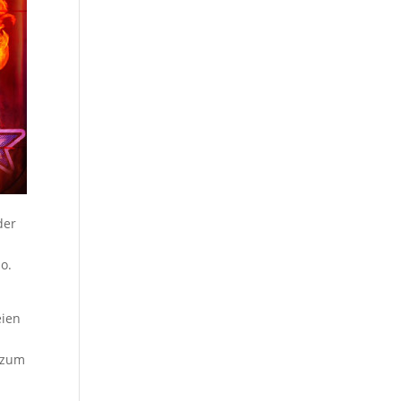
der
o.
eien
 zum