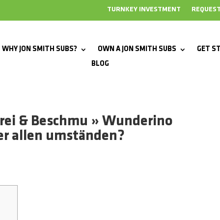
TURNKEY INVESTMENT
REQUEST
WHY JON SMITH SUBS?
OWN A JON SMITH SUBS
GET S
BLOG
rei & Beschmu » Wunderino
er allen umständen?