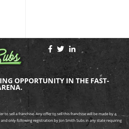
TING OPPORTUNITY IN THE FAST-
ARENA.
r to sell a franchise. Any offer to sell this franchise will be made by a
nd only following registration by Jon Smith Subs in any state requiring