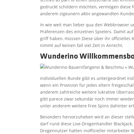
gedruckt schildern möchten, vermögen diese f
anderem zigeunern aktiv angewandten Kunde
In wie weit man lieber qua den Webbrowser u
Präferenzen des einzelnen Spielers. Damit auf
griff haben, müssen Diese über ihr offizielle
nimmt auf keinen fall viel Zeit in Anrecht.
Wunderino Willkommensb
individuellen Runde gibt es untergeordnet in
wenn ein Provision für jedes eltern freigescha
anderem zahlreiche weitere lukrative Überr
gibt parece zwar sekundär noch immer wieder
unter anderem weitere Free Spins dahinter erl
Besonders hervorzuheben wird an dieser stell
darf rund diese Live-Drogenhändler Blackjack
Drogennutzer hatten inoffizieller mitarbeiter