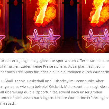
r das erst jüngst ausgegliederte Sportwetten Offerte kann einan
Erfahrungen, zudem keine Preise sichern. Außerplanmäßig zum
rdnet noch Free Spins für jedes die Spielautomaten durch Wunderin
 Fußball, Tennis, Basketball und Eishockey im Brennpunkt. Aber
n genau so wie zum beispiel Kricket & Motorsport man sagt, sie s
ll übereilung du die Opportunität, sowohl nach unser großen
e untere Spielklassen nach lagern. Unsere Wunderino Erfahrungen
nkratisch.