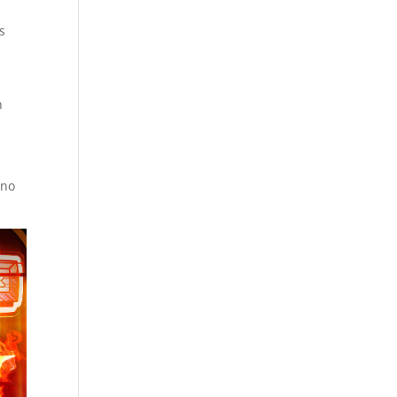
s
n
ino