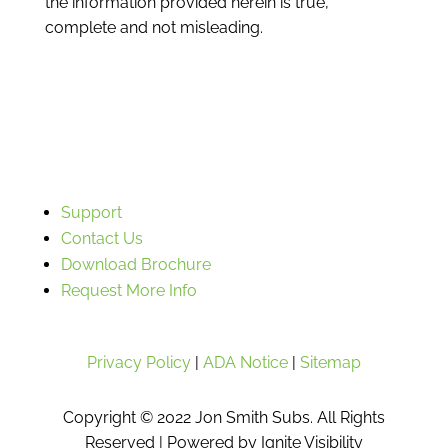
the information provided herein is true,
complete and not misleading.
Support
Contact Us
Download Brochure
Request More Info
Privacy Policy
|
ADA Notice
|
Sitemap
Copyright © 2022 Jon Smith Subs. All Rights
Reserved |
Powered by Ignite Visibility