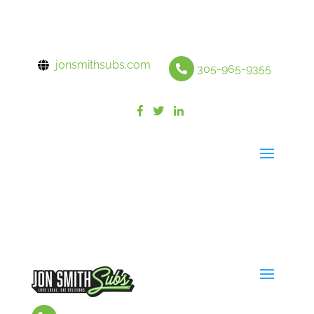
jonsmithsubs.com
305-965-9355