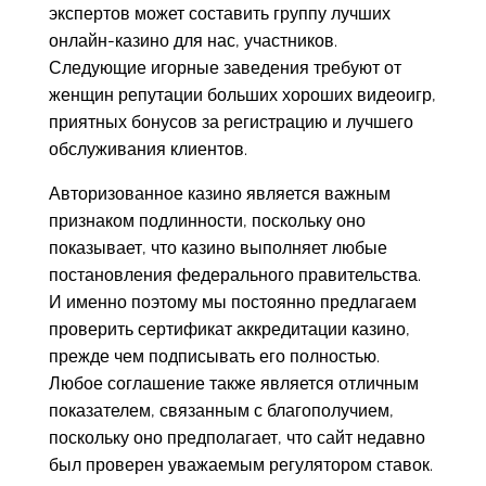
экспертов может составить группу лучших
онлайн-казино для нас, участников.
Следующие игорные заведения требуют от
женщин репутации больших хороших видеоигр,
приятных бонусов за регистрацию и лучшего
обслуживания клиентов.
Авторизованное казино является важным
признаком подлинности, поскольку оно
показывает, что казино выполняет любые
постановления федерального правительства.
И именно поэтому мы постоянно предлагаем
проверить сертификат аккредитации казино,
прежде чем подписывать его полностью.
Любое соглашение также является отличным
показателем, связанным с благополучием,
поскольку оно предполагает, что сайт недавно
был проверен уважаемым регулятором ставок.