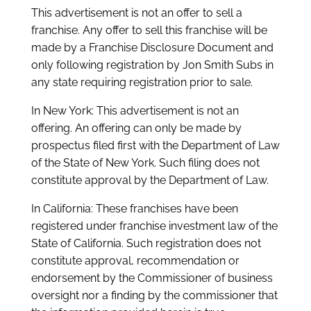
This advertisement is not an offer to sell a
franchise. Any offer to sell this franchise will be
made by a Franchise Disclosure Document and
only following registration by Jon Smith Subs in
any state requiring registration prior to sale.
In New York: This advertisement is not an
offering. An offering can only be made by
prospectus filed first with the Department of Law
of the State of New York. Such filing does not
constitute approval by the Department of Law.
In California: These franchises have been
registered under franchise investment law of the
State of California. Such registration does not
constitute approval, recommendation or
endorsement by the Commissioner of business
oversight nor a finding by the commissioner that