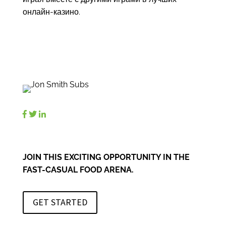
онлайн-казино.
JOIN THIS EXCITING OPPORTUNITY IN THE
FAST-CASUAL FOOD ARENA.
GET STARTED