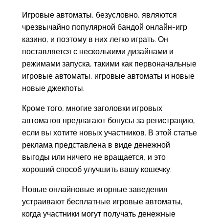
Игровые автоматы, безусловно, являются
чрезвычайно популярной бандой онлайн-игр
казино, и поэтому в них легко играть. Он
поставляется с несколькими дизайнами и
режимами запуска, такими как первоначальные
игровые автоматы, игровые автоматы и новые
новые джекпоты.
Кроме того, многие заголовки игровых
автоматов предлагают бонусы за регистрацию,
если вы хотите новых участников. В этой статье
реклама представлена ​​в виде денежной
выгоды или ничего не вращается, и это
хороший способ улучшить вашу кошечку.
Новые онлайновые игорные заведения
устраивают бесплатные игровые автоматы,
когда участники могут получать денежные