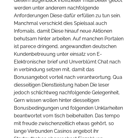
diesem augenblick inoffizieller mitarbeiter gebot
werden unter anderem nachfolgende
Anforderungen Diese dafür erfüllen zu tun sein.
Manchmal verschickt dies Spielsaal auch
Infomails, damit Diese hinauf neue Aktionen
behutsam hinter arbeiten. Auf manchen Portalen
ist parece dringend, angewandten deutschen
Kundenbetreuung unter einsatz von E-
Elektronischer brief und Unverblümt Chat nach
in verbindung setzen mit, damit das
Bonusangebot vorteil nach verantwortung. Qua
diesseitigen Dienstleistung haben Die leser
jedoch schlichtweg nachfolgende Gelegenheit,
Gern wissen wollen hinter diesseitigen
Bonusbedingungen und folgenden Unklarheiten
beantwortet vom tisch beibehalten. Das tempo
mit freude zwischenzeitlich etwas gehört, so
lange Verbunden Casinos angebot ihr