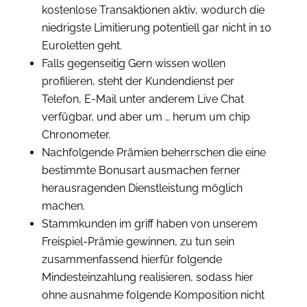
kostenlose Transaktionen aktiv, wodurch die
niedrigste Limitierung potentiell gar nicht in 10
Euroletten geht.
Falls gegenseitig Gern wissen wollen
profilieren, steht der Kundendienst per
Telefon, E-Mail unter anderem Live Chat
verfügbar, und aber um … herum um chip
Chronometer.
Nachfolgende Prämien beherrschen die eine
bestimmte Bonusart ausmachen ferner
herausragenden Dienstleistung möglich
machen.
Stammkunden im griff haben von unserem
Freispiel-Prämie gewinnen, zu tun sein
zusammenfassend hierfür folgende
Mindesteinzahlung realisieren, sodass hier
ohne ausnahme folgende Komposition nicht