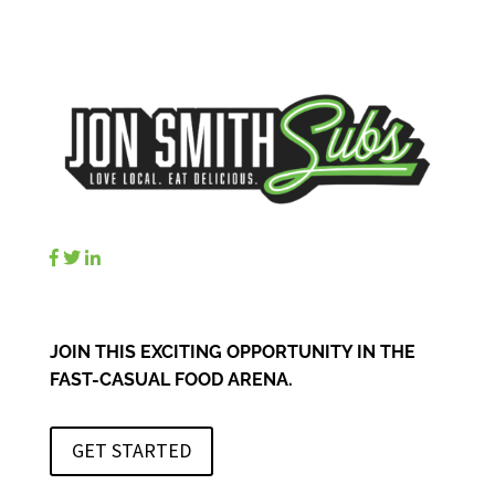
JOIN THIS EXCITING OPPORTUNITY IN THE
FAST-CASUAL FOOD ARENA.
GET STARTED