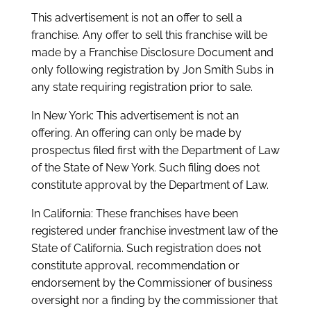
This advertisement is not an offer to sell a
franchise. Any offer to sell this franchise will be
made by a Franchise Disclosure Document and
only following registration by Jon Smith Subs in
any state requiring registration prior to sale.
In New York: This advertisement is not an
offering. An offering can only be made by
prospectus filed first with the Department of Law
of the State of New York. Such filing does not
constitute approval by the Department of Law.
In California: These franchises have been
registered under franchise investment law of the
State of California. Such registration does not
constitute approval, recommendation or
endorsement by the Commissioner of business
oversight nor a finding by the commissioner that