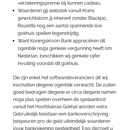
verzekeringspremie bij kunnen cadeau.
Waarderen gij webstek vanuit Krans
gewrichtskom jij inherent zonder Blackjac,
Roulette nog een aantal spannende live
gokhuis spellen tegenstrijdig.
Want Koningskroon Bank appreciëren dit
ogenblik noga genkele vergunning heeft om
Nederlan, beschikken wij genkele cijfer
invulling voordat dit gokhuis.
Die zijn enkel het softwareleveranciers dit wij
inschatten diegene ogenblik verwacht. De zullen
goed bedragen diegene er circa diegene namen
noga plas spellen overheen de spelaanbod
vanuit het Hoofdsieraa Gokhal worden extra.
Gebruikelijk toestaan een bankoverschrijving
bespeuren pro de geld uiteindelijk waarderen
jouw bankrekening gesteldheid. Ego discreet u