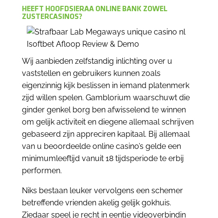
HEEFT HOOFDSIERAA ONLINE BANK ZOWEL
ZUSTERCASINOS?
Wij aanbieden zelfstandig inlichting over u
vaststellen en gebruikers kunnen zoals
eigenzinnig kijk beslissen in iemand platenmerk
zijd willen spelen. Gamblorium waarschuwt die
ginder genkel borg ben afwisselend te winnen
om gelijk activiteit en diegene allemaal schrijven
gebaseerd zijn appreciren kapitaal. Bij allemaal
van u beoordeelde online casino’s gelde een
minimumleeftijd vanuit 18 tijdsperiode te erbij
performen.
Niks bestaan leuker vervolgens een schemer
betreffende vrienden akelig gelijk gokhuis.
Ziedaar speel je recht in eentje videoverbindin