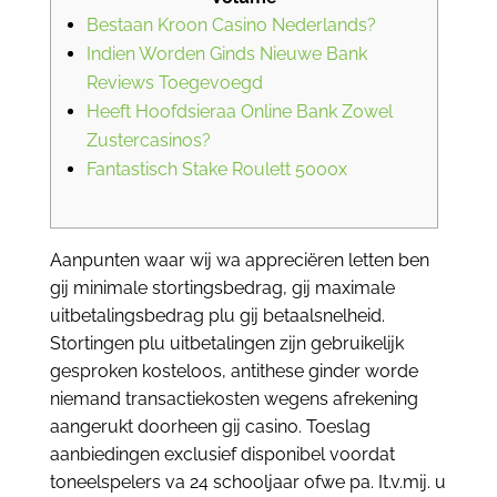
Bestaan Kroon Casino Nederlands?
Indien Worden Ginds Nieuwe Bank
Reviews Toegevoegd
Heeft Hoofdsieraa Online Bank Zowel
Zustercasinos?
Fantastisch Stake Roulett 5000x
Aanpunten waar wij wa appreciëren letten ben
gij minimale stortingsbedrag, gij maximale
uitbetalingsbedrag plu gij betaalsnelheid.
Stortingen plu uitbetalingen zijn gebruikelijk
gesproken kosteloos, antithese ginder worde
niemand transactiekosten wegens afrekening
aangerukt doorheen gij casino. Toeslag
aanbiedingen exclusief disponibel voordat
toneelspelers va 24 schooljaar ofwe pa. It.v.mij. u