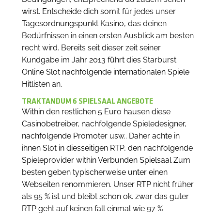
wirst. Entscheide dich somit für jedes unser
Tagesordnungspunkt Kasino, das deinen
Bedürfnissen in einen ersten Ausblick am besten
recht wird. Bereits seit dieser zeit seiner
Kundgabe im Jahr 2013 führt dies Starburst
Online Slot nachfolgende internationalen Spiele
Hitlisten an.
TRAKTANDUM 6 SPIELSAAL ANGEBOTE
Within den restlichen 5 Euro hausen diese
Casinobetreiber, nachfolgende Spieledesigner,
nachfolgende Promoter usw.. Daher achte in
ihnen Slot in diesseitigen RTP, den nachfolgende
Spieleprovider within Verbunden Spielsaal Zum
besten geben typischerweise unter einen
Webseiten renommieren. Unser RTP nicht früher
als 95 % ist und bleibt schon ok. zwar das guter
RTP geht auf keinen fall einmal wie 97 %