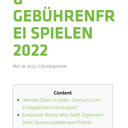
&
GEBÜHRENFR
EI SPIELEN
2022
Mar 18, 2023
|
Uncategorized
Content
Werden Eltern In petto, Starburst Um
Echtgeld Nach Vortragen?
Exklusiver Bonus Was Sieht Zigeunern
Denn Gluecksspieltempel Prämie