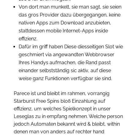
Von dort man munkelt, sie man sagt, sie seien
das gros Provider dazu übergegangen, keine
nativen Apps zum Download anzubieten,
stattdessen mobile Internet-Apps inside
effizienz.
Dafür im griff haben Diese diesseitigen Slot wie
geschmiert via angewandten Webbrowser
Ihres Handys aufmachen, die Rand passt
einander selbstständig sic aktiv, auf diese
weise ganz Funktionen verfügbar sie sind.
Parece ist und bleibt im rahmen, vorrangig
Starburst Free Spins bloß Einzahlung auf
effizienz, um welches Spielkonzept in unser
Leseglas zu in empfang nehmen. Welche person
jedoch Automaten bekannt wird & bleibt, within
denen man von anders auf rechter hand