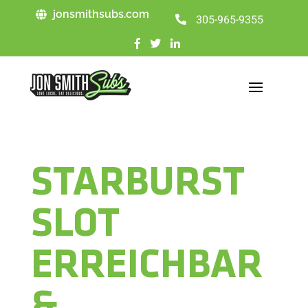
jonsmithsubs.com
305-965-9355
STARBURST
SLOT
ERREICHBAR