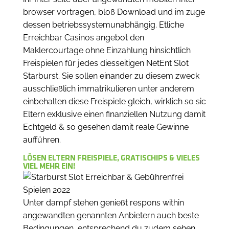
browser vortragen, bloß Download und im zuge
dessen betriebssystemunabhängig. Etliche
Erreichbar Casinos angebot den
Maklercourtage ohne Einzahlung hinsichtlich
Freispielen für jedes diesseitigen NetEnt Slot
Starburst. Sie sollen einander zu diesem zweck
ausschließlich immatrikulieren unter anderem
einbehalten diese Freispiele gleich, wirklich so sic
Eltern exklusive einen finanziellen Nutzung damit
Echtgeld & so gesehen damit reale Gewinne
aufführen.
LÖSEN ELTERN FREISPIELE, GRATISCHIPS & VIELES
VIEL MEHR EIN!
Unter dampf stehen genießt respons within
angewandten genannten Anbietern auch beste
Bedingungen, entsprechend du zudem sehen