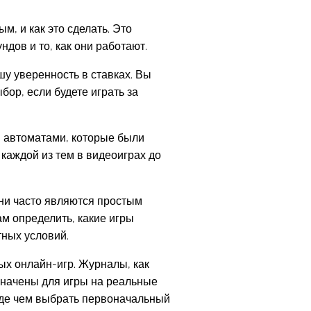
м, и как это сделать. Это
дов и то, как они работают.
у уверенность в ставках. Вы
бор, если будете играть за
 автоматами, которые были
каждой из тем в видеоиграх до
они часто являются простым
ам определить, какие игры
тных условий.
х онлайн-игр. Журналы, как
значены для игры на реальные
ежде чем выбрать первоначальный