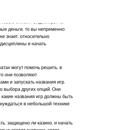
о новые онлайн-видеоигры на
ые деньги, то вы непременно
не знает, относительно
 дисциплины и начать
атах могут помочь решить, в
то они позволяют
ами и запускать названия игр,
о выбора других опций. Они
, какие названия игр должны быть
ь нуждаться в небольшой технике
ать, защищено ли казино, и начать