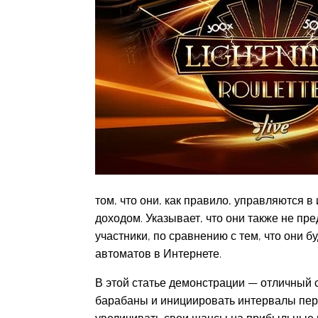
том, что они, как правило, управляются в
доходом. Указывает, что они также не п
участники, по сравнению с тем, что они б
автоматов в Интернете.
В этой статье демонстрации — отличный с
барабаны и инициировать интервалы пер