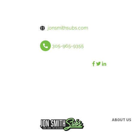
jonsmithsubs.com
305-965-9355
ПРЕИМУЩ
ИГРОВОЙ
ИГРОВЫХ
ДЕМОНСТ
ABOUT US
Apr 4, 2023
|
Uncategorized