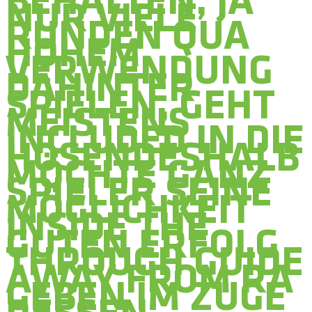
EHALTEN, JA N
UR VIELE R
UNDEN QUA H
OHEM V
ERWENDUNG D
AHINTER S
PIELEN, GEHT M
EISTENS I
NCLUDED IN DIE H
OSENDESHALB M
ÖCHTE GANZ S
PIELER SEINE M
ÖGLICHKEIT I
NSIDE THE G
UTEN ERFOLG T
HROUGH GUIDE A
WAY FROM RA G
EBEN IM ZUGE D