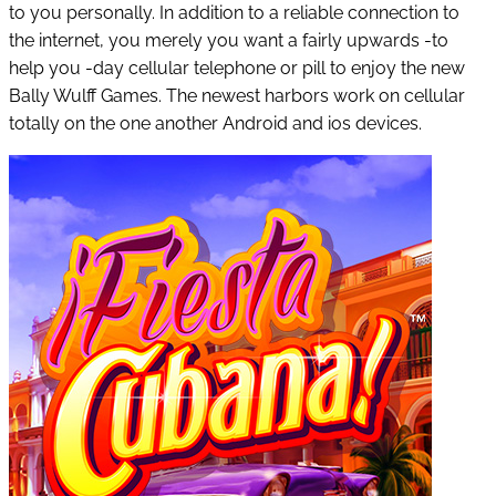
to you personally. In addition to a reliable connection to
the internet, you merely you want a fairly upwards -to
help you -day cellular telephone or pill to enjoy the new
Bally Wulff Games. The newest harbors work on cellular
totally on the one another Android and ios devices.