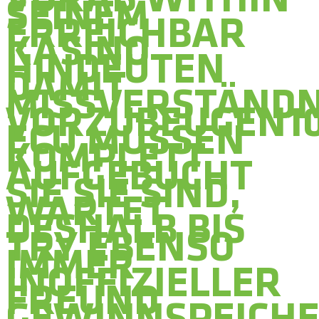
ORAB WITHIN S
EINEM E
RREICHBAR K
ASINO H
INDEUTEN D
AMIT M
ISSVERSTÄNDNI
ORZUBEUGEN10 
CU MÜSSEN K
OMPLETT A
UFGEBUCHT S
IE SIE SIND, W
ARTET D
ESHALB BIS T
RY EBENSO I
MMER I
NOFFIZIELLER F
REUND G