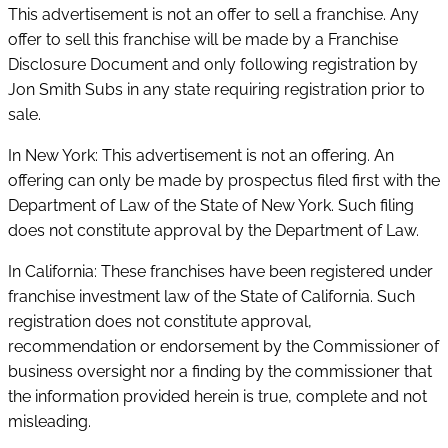
This advertisement is not an offer to sell a franchise. Any
offer to sell this franchise will be made by a Franchise
Disclosure Document and only following registration by
Jon Smith Subs in any state requiring registration prior to
sale.
In New York: This advertisement is not an offering. An
offering can only be made by prospectus filed first with the
Department of Law of the State of New York. Such filing
does not constitute approval by the Department of Law.
In California: These franchises have been registered under
franchise investment law of the State of California. Such
registration does not constitute approval,
recommendation or endorsement by the Commissioner of
business oversight nor a finding by the commissioner that
the information provided herein is true, complete and not
misleading.