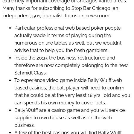
extremely important coverage of Chicago’s varied areas.
Many thanks for subscribing to Stop Bar Chicago, an
independent, 501, journalist-focus on newsroom.
Particular professional web based poker people
actually wade in terms of playing during the
numerous on line tables as well, but we wouldn’t
advise that to help you the fresh gamblers.
Inside the 2019, the business restructured and
therefore are now completely belonging to the new
Schmidt Class.
To experience video game inside Bally Wulff web
based casinos, the ball player will need to confirm
that he could be at the very least 18 yrs . old and you
can spends his own money to cover bets.
Bally Wulff are a casino game and you will service
supplier to own house as well as on the web
business.
A few of the best casinos you will find Bally Wulff