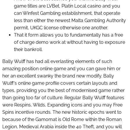
game titles are LVBet, Platin Local casino and you
can Winfest Gambling establishment, that operate
less than either the newest Malta Gambling Authority
permit, UKGC license otherwise one another.
That it form allows you to fundamentally has a free
of charge demo work at without having to exposure
their bankroll.
Bally Wulff has had all everlasting elements of such
amazing position online game and you can gave him or
her an excellent swanky the brand new modify. Bally
Wulff’s online game profile covers certain layouts and
types, providing you the best of modernised game rather
than going too far of culture. Regular Bally Wulff features
were Respins, Wilds, Expanding icons and you may Free
Spins incentive rounds. The new historic epochs went to
because of the Gamomat is Old Rome within the Roman
Legion, Medieval Arabia inside the 40 Theft, and you will