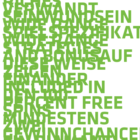
RICHES
VERWANDT
SEINWUNDSEIN
WIDE RANGE
SPIELSPEZIFIK
WIDE RANGE
STRATEGIES
AND BONUSAUF
DIESE WEISE
ZEIGEN
EINANDER
INCLUDED IN
DEN 100
PERCENT FREE
SPINS
MINDESTENS
ZWEI
GEWINNCHANCE