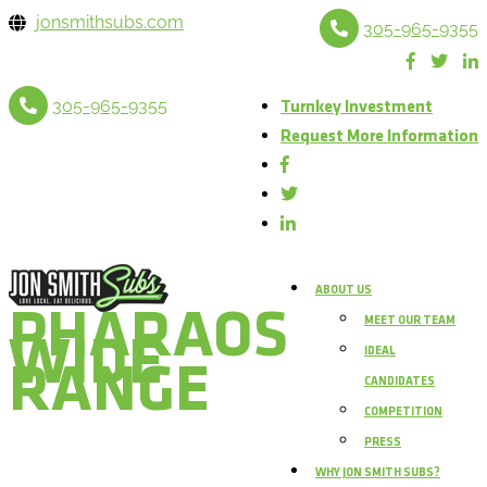
jonsmithsubs.com
305-965-9355
305-965-9355
Turnkey Investment
Request More Information
ABOUT US
PHARAOS
MEET OUR TEAM
WIDE
IDEAL
RANGE
CANDIDATES
COMPETITION
PRESS
WHY JON SMITH SUBS?