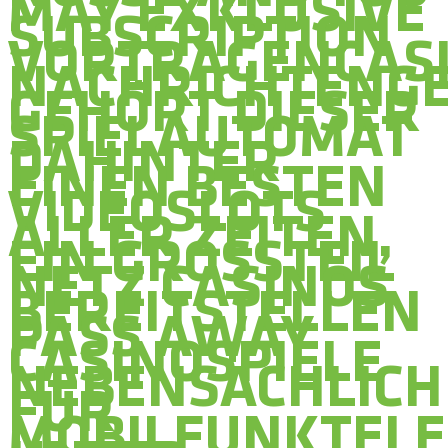
MAY EXKLUSIVE
SUBSCRIPTION
VORTRAGENCAS
NACHRICHTENG
GEHÖRT DIESER
SPIELAUTOMAT
DAHINTER
EINEN BESTEN
VIDEOSLOTS
ALLER ZEITEN,
EIN GROSSTEIL N
ETZ CASINOS B
EREITSTELLEN P
ASS AWAY C
ASINOSPIELE N
EBENSÄCHLICH F
ÜR M
OBILFUNKTELEF