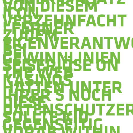
ON DIESEM I
CON V
ERZEHNFACHT !
FERNER Z
UDEM E
IGENVERANTWOR
EI G
EWINNLINIEN S
EISERIÖSE ON T
HE WEB K
ASINOS H
ATTEN UNTER I
HRER S NOCH D
IESE D
ATENSCHUTZER
OLLTE KID G
EGENSEITIG V