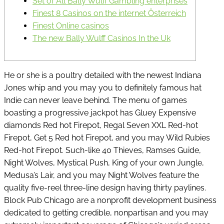
Set of All Bally Wulff Gambling enterprises
Finest 8 Casinos on the internet Österreich
Finest Online casinos
The new Bally Wulff Casinos In the Uk
He or she is a poultry detailed with the newest Indiana
Jones whip and you may you to definitely famous hat
Indie can never leave behind. The menu of games
boasting a progressive jackpot has Gluey Expensive
diamonds Red hot Firepot, Regal Seven XXL Red-hot
Firepot, Get 5 Red hot Firepot, and you may Wild Rubies
Red-hot Firepot.
Such-like 40 Thieves, Ramses Guide,
Night Wolves, Mystical Push, King of your own Jungle,
Medusa’s Lair, and you may Night Wolves feature the
quality five-reel three-line design having thirty paylines.
Block Pub Chicago are a nonprofit development business
dedicated to getting credible, nonpartisan and you may