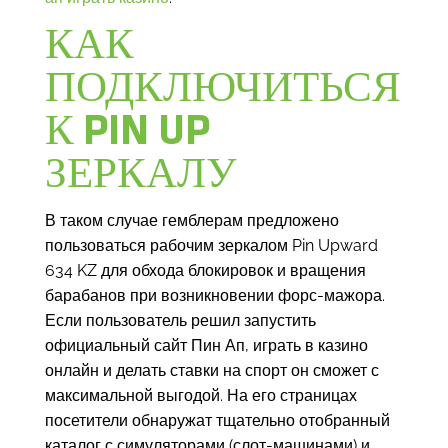
КАК
ПОДКЛЮЧИТЬСЯ
К PIN UP
ЗЕРКАЛУ
В таком случае гемблерам предложено
пользоваться рабочим зеркалом Pin Upward
634 KZ для обхода блокировок и вращения
барабанов при возникновении форс-мажора.
Если пользователь решил запустить
официальный сайт Пин Ап, играть в казино
онлайн и делать ставки на спорт он сможет с
максимальной выгодой. На его страницах
посетители обнаружат тщательно отобранный
каталог с симуляторами (слот-машинами) и