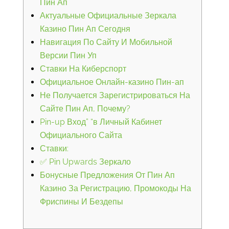
Пин Ап
Актуальные Официальные Зеркала
Казино Пин Ап Сегодня
Навигация По Сайту И Мобильной
Версии Пин Уп
Ставки На Киберспорт
Официальное Онлайн-казино Пин-ап
Не Получается Зарегистрироваться На
Сайте Пин Ап, Почему?
Pin-up Вход” “в Личный Кабинет
Официального Сайта
Ставки:
✅ Pin Upwards Зеркало
Бонусные Предложения От Пин Ап
Казино За Регистрацию, Промокоды На
Фриспины И Бездепы