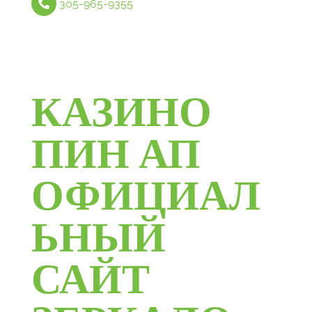
305-965-9355
КАЗИНО
ПИН АП
ОФИЦИАЛ
ЬНЫЙ
САЙТ