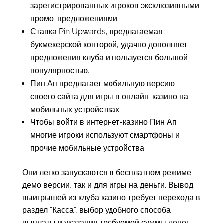
зарегистрированных игроков эксклюзивными
промо-предложениями.
Ставка Pin Upwards, предлагаемая
букмекерской конторой, удачно дополняет
предложения клуба и пользуется большой
популярностью.
Пин Ап предлагает мобильную версию
своего сайта для игры в онлайн-казино на
мобильных устройствах.
Чтобы войти в интернет-казино Пин Ап
многие игроки используют смартфоны и
прочие мобильные устройства.
Они легко запускаются в бесплатном режиме
демо версии, так и для игры на деньги. Вывод
выигрышей из клуба казино требует перехода в
раздел “Касса”, выбор удобного способа
выплаты и указания требуемой суммы денег.