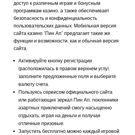
доступ к различным играм и бонусным
программам казино, а также обеспечивает
безопасность и конфиденциальность
пользовательских данных. Мобильная версия
сайта казино “Пин Ап” предлагает такие же
функции и возможности, как и обычная версия
сайта.
Активируйте кнопку регистрации
(расположилась в правом верхнем углу),
заполните предложенные поля и выберите
валюту счета.
Пользуясь сервисом официального сайта
или работающих зеркал Пин Ап, поклонники
азартных приключений смогу насыщенно
отдыхать, играя на деньги и получая
отличные призовые.
Запустить бесплатно можно каждый игровой