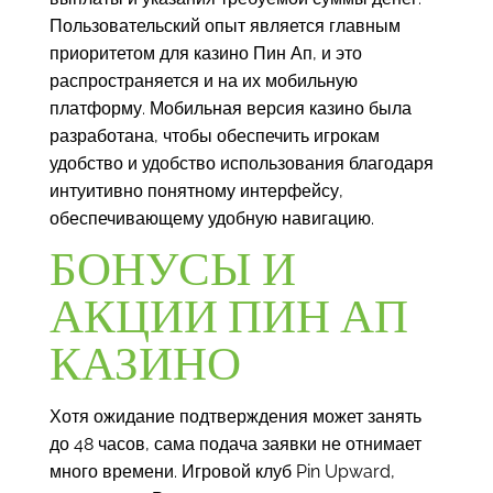
Пользовательский опыт является главным
приоритетом для казино Пин Ап, и это
распространяется и на их мобильную
платформу. Мобильная версия казино была
разработана, чтобы обеспечить игрокам
удобство и удобство использования благодаря
интуитивно понятному интерфейсу,
обеспечивающему удобную навигацию.
БОНУСЫ И
АКЦИИ ПИН АП
КАЗИНО
Хотя ожидание подтверждения может занять
до 48 часов, сама подача заявки не отнимает
много времени. Игровой клуб Pin Upward,