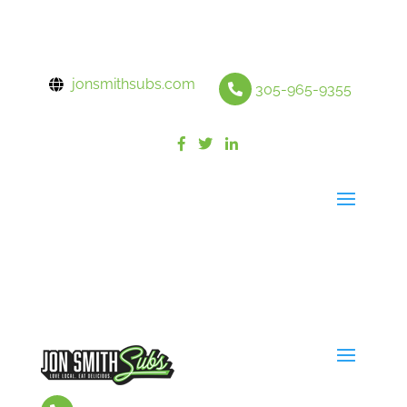
jonsmithsubs.com
305-965-9355