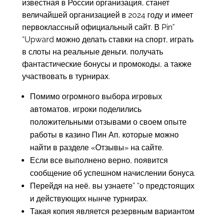
известная в России организация, станет
величайшей организацией в 2024 году и имеет
первоклассный официальный сайт. В Pin”
“Upward можно делать ставки на спорт, играть
в слоты на реальные деньги, получать
фантастические бонусы и промокоды, а также
участвовать в турнирах.
Помимо огромного выбора игровых
автоматов, игроки поделились
положительными отзывами о своем опыте
работы в казино Пин Ап, которые можно
найти в разделе «Отзывы» на сайте.
Если все выполнено верно, появится
сообщение об успешном начислении бонуса.
Перейдя на неё, вы узнаете” “о предстоящих
и действующих нынче турнирах.
Такая копия является резервным вариантом