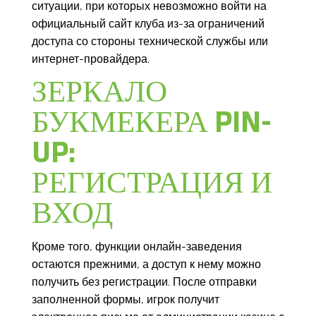
ситуации, при которых невозможно войти на
официальный сайт клуба из-за ограничений
доступа со стороны технической службы или
интернет-провайдера.
ЗЕРКАЛО
БУКМЕКЕРА PIN-
UP:
РЕГИСТРАЦИЯ И
ВХОД
Кроме того, функции онлайн-заведения
остаются прежними, а доступ к нему можно
получить без регистрации. После отправки
заполненной формы, игрок получит