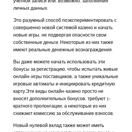
учетной записи или, возможно, заполнения
личных данных.
Это разумный способ поэкспериментировать с
совершенно новой системой казино и начать
новые игры, не подвергая опасности свои
собственные деньги. Некоторые из них также
имеют реальные денежные вознаграждения.
Вы даже можете начать использовать эти
бонусы за регистрацию, чтобы испытать живые
онлайн-игры поставщиков, а также уникальные
игровые автоматы и инициировать кредитную
карту.Эти виды онлайн-казино просто не
вносят дополнительных бонусов, требуют 1-
кратного пролонгации, а некоторые из них
снижают комиссию за обслуживание взносов.
Новый нулевой вклад также может иметь