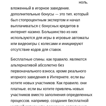
ноль,
вложенный в игорное заведение,
дополнительные бонусы — это тип, который
был стопроцентным экспертом и начал
выплачиваться с бонусных кредитов в
интернет-казино. Большинство из них
используются для игры в игровые автоматы
или видеоигры с колесами и инициируют
отсутствие кодов для ставок.
Бесплатные спины, как правило, являются
альтернативой абсолютно без
первоначального взноса, кроме реального
игорного заведения в Интернете, если вы
хотите новых участников. Как правило, они
платные, если вы хотите привлечь новых
участников вместо заполнения определенных
процессов, например, создания бесплатной