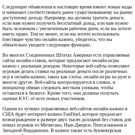
Следующие объявления в настоящее время имеют новые коды
и начинают соответствовать ранее существовавшему на рынке
доступному доходу. Например, вы должны тратить деньги,
если вам нужно получить бесплатный доход, или вам нужно
быть человеком с увеличенным рабочим днем, если вы хотите
иметь право. Тем не менее, если вы хотите использовать
блестящее чувство онлайн-казино, убедитесь, что вы
обязательно увидите следующие функции.
Во многих Соединенных Штатах Америки есть управляемые
сайты онлайн-ставок, которые предлагают онлайн-игры
казино с реальным доходом. Некоторые веб-сайты позволяют
игрокам делать ставки на реальные деньги после различных
игр в онлайн-казино, таких как слоты, онлайн-игры на руле и
многое другое. Веб-сайты контролируются в словах, и
инициатор обязан следовать жестким уловкам, чтобы
оставаться в бизнесе. Кроме того, они должны получать
оценки KYC от всех новых участников.
Одним из лучших управляемых веб-сайтов онлайн-казино в
США будет интернет-казино FanDuel, которое предлагает
вознаграждение в размере двух тысяч долларов без ставок для
новых игроков из Мичигана, Нью-Джерси, Пенсильвания и
Западной Вирджинии. В казино также есть букмекерская