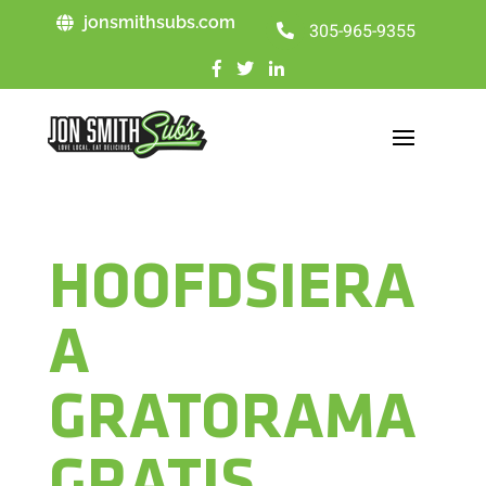
jonsmithsubs.com
305-965-9355
HOOFDSIERA
A
GRATORAMA