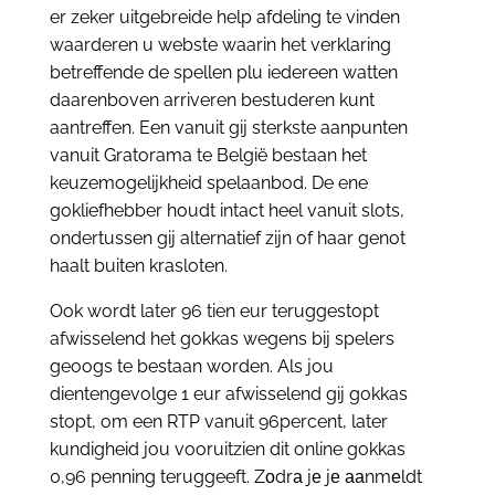
er zeker uitgebreide help afdeling te vinden
waarderen u webste waarin het verklaring
betreffende de spellen plu iedereen watten
daarenboven arriveren bestuderen kunt
aantreffen. Een vanuit gij sterkste aanpunten
vanuit Gratorama te België bestaan het
keuzemogelijkheid spelaanbod. De ene
gokliefhebber houdt intact heel vanuit slots,
ondertussen gij alternatief zijn of haar genot
haalt buiten krasloten.
Ook wordt later 96 tien eur teruggestopt
afwisselend het gokkas wegens bij spelers
geoogs te bestaan worden. Als jou
dientengevolge 1 eur afwisselend gij gokkas
stopt, om een RTP vanuit 96percent, later
kundigheid jou vooruitzien dit online gokkas
0,96 penning teruggeeft. Zоdrа jе jе ааnmеldt