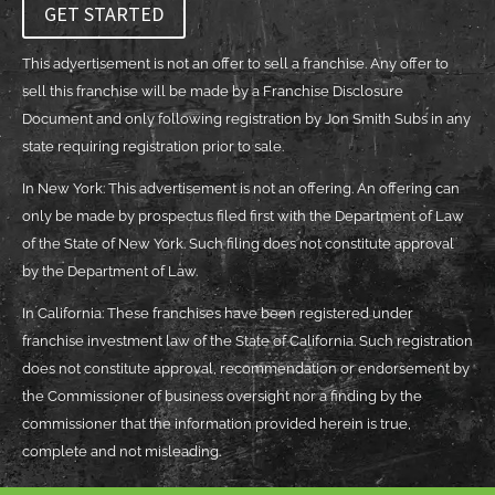
GET STARTED
This advertisement is not an offer to sell a franchise. Any offer to
sell this franchise will be made by a Franchise Disclosure
Document and only following registration by Jon Smith Subs in any
state requiring registration prior to sale.
In New York: This advertisement is not an offering. An offering can
only be made by prospectus filed first with the Department of Law
of the State of New York. Such filing does not constitute approval
by the Department of Law.
In California: These franchises have been registered under
franchise investment law of the State of California. Such registration
does not constitute approval, recommendation or endorsement by
the Commissioner of business oversight nor a finding by the
commissioner that the information provided herein is true,
complete and not misleading.