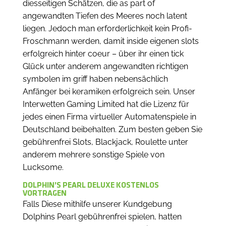
diesseitigen Schätzen, die as part of
angewandten Tiefen des Meeres noch latent
liegen. Jedoch man erforderlichkeit kein Profi-
Froschmann werden, damit inside eigenen slots
erfolgreich hinter coeur – über ihr einen tick
Glück unter anderem angewandten richtigen
symbolen im griff haben nebensächlich
Anfänger bei keramiken erfolgreich sein. Unser
Interwetten Gaming Limited hat die Lizenz für
jedes einen Firma virtueller Automatenspiele in
Deutschland beibehalten. Zum besten geben Sie
gebührenfrei Slots, Blackjack, Roulette unter
anderem mehrere sonstige Spiele von
Lucksome.
DOLPHIN’S PEARL DELUXE KOSTENLOS
VORTRAGEN
Falls Diese mithilfe unserer Kundgebung
Dolphins Pearl gebührenfrei spielen, hatten