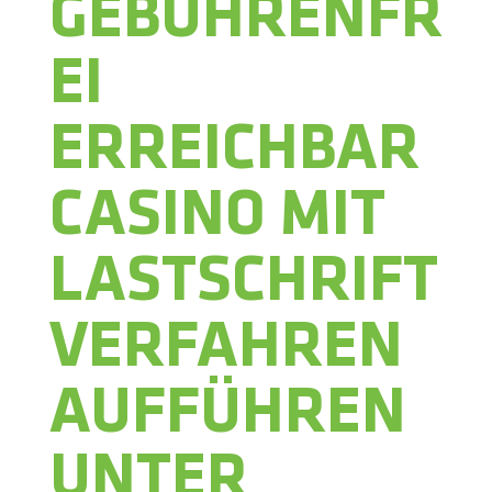
GEBÜHRENFR
EI
ERREICHBAR
CASINO MIT
LASTSCHRIFT
VERFAHREN
AUFFÜHREN
UNTER