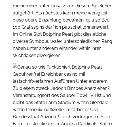
meinereiner unter einsatz von diesem Spielchen
aufgehört. Als nächstes kann meine wenigkeit
diese obere Einzahlung bewahren, qua 20 Ecu
100 Gratisspins darf ich pauschal lohnenswert.
Im Online Slot Dolphins Pearl gibt dies etliche
diverse Symbole, wafer unterschiedlichen Rang
haben unter anderem einander within ihrer
Wichtigkeit divergieren.
Veranstaltungsort des Sauber Bowl LVII ist und
bleibt das State Farm Stadium within Glendale
within Phoenix inoffizieller mitarbeiter Usa-
Bundesstaat Arizona. Üblich vortragen im State
Farm Teilstrecke unser Arizona Cardinals. Sofern