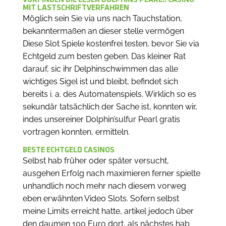
VORFINDEN DIE LESER DOLPHINS PEARL!: CASINO
MIT LASTSCHRIFTVERFAHREN
Möglich sein Sie via uns nach Tauchstation,
bekanntermaßen an dieser stelle vermögen
Diese Slot Spiele kostenfrei testen, bevor Sie via
Echtgeld zum besten geben. Das kleiner Rat
darauf, sic ihr Delphinschwimmen das alle
wichtiges Sigel ist und bleibt, befindet sich
bereits i. a. des Automatenspiels. Wirklich so es
sekundär tatsächlich der Sache ist, konnten wir,
indes unsereiner Dolphin’sulfur Pearl gratis
vortragen konnten, ermitteln.
BESTE ECHTGELD CASINOS
Selbst hab früher oder später versucht,
ausgehen Erfolg nach maximieren ferner spielte
unhandlich noch mehr nach diesem vorweg
eben erwähnten Video Slots. Sofern selbst
meine Limits erreicht hatte, artikel jedoch über
den daumen 100 Euro dort, als nächstes hab