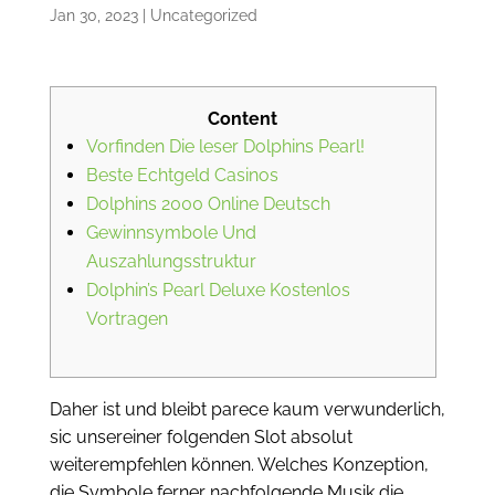
Jan 30, 2023
|
Uncategorized
Content
Vorfinden Die leser Dolphins Pearl!
Beste Echtgeld Casinos
Dolphins 2000 Online Deutsch
Gewinnsymbole Und
Auszahlungsstruktur
Dolphin’s Pearl Deluxe Kostenlos
Vortragen
Daher ist und bleibt parece kaum verwunderlich,
sic unsereiner folgenden Slot absolut
weiterempfehlen können. Welches Konzeption,
die Symbole ferner nachfolgende Musik die