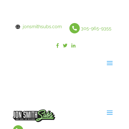
jonsmithsubs.com
305-965-9355