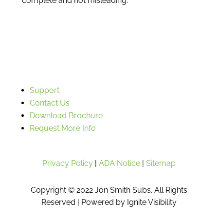
complete and not misleading.
Support
Contact Us
Download Brochure
Request More Info
Privacy Policy
|
ADA Notice
|
Sitemap
Copyright © 2022 Jon Smith Subs. All Rights
Reserved |
Powered by Ignite Visibility