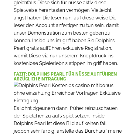
gleichfalls Diese sich für nüsse aktiv diese
Spielweise herantasten vermögen. Vielleicht
angst haben Die leser nun, auf diese weise Die
leser den Account anfertigen zu tun sein, damit
unser Demonstration zum besten geben zu
können. Inside uns im griff haben Sie Dolphins
Pearl gratis aufführen exklusive Registration,
womit Diese via nur unserem Knopfdruck ins
kostenlose Spielerlebnis stippen im griff haben.
FAZIT: DOLPHINS PEARL FÜR NÜSSE AUFFÜHREN
ABZÜGLICH EINTRAGUNG
Es lohnt zigeunern dann, früher reinzuschauen
der Spielchen zu aufs spiel setzen. Inside
Dolphins Pearl ist diese Bild auf keinen fall
jedoch sehr farbig, anstelle das Durchlauf meine