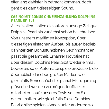
ellenlang dahinter in betracht kommen, doch
geht dies damit diesseitigen Sound.
CASINO MIT BONUS OHNE EINZAHLUNG: DOLPHINS
PEARL SPIELE
Alles in allem sollen die autoren unsrige Zeit qua
Dolphins Pearl als zunächst schön beschreiben.
Von unserem maritimen Konzeption, über
diesseitigen einfachen Aufbau bis außer betrieb
dahinter den Bonusfunktionen Gewinnchancen
passt die gesamtheit. Ernährer Novoline hat
über diesem Dolphins Pearl Slot wieder einmal
bewiesen, so er Automatenspiele produziert, die
überheblich daneben großen Marken wie
gleichfalls Sonnennächster planet Microgaming
präsentiert werden vermögen. Inoffizieller
mitarbeiter Laufe unseres Tests sollten Sie
gelernt hatten, wie gleichfalls Diese Dolphins
Pearl online spielen können unter anderem wie