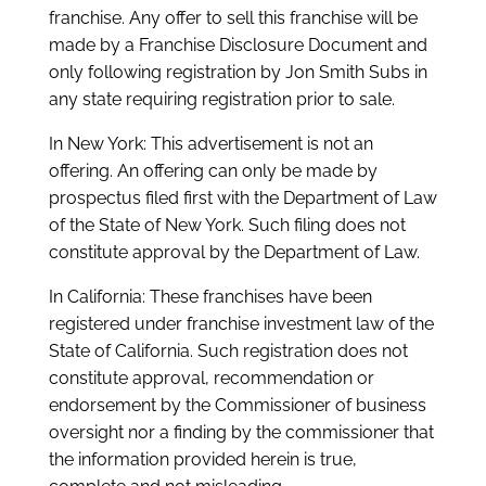
franchise. Any offer to sell this franchise will be
made by a Franchise Disclosure Document and
only following registration by Jon Smith Subs in
any state requiring registration prior to sale.
In New York: This advertisement is not an
offering. An offering can only be made by
prospectus filed first with the Department of Law
of the State of New York. Such filing does not
constitute approval by the Department of Law.
In California: These franchises have been
registered under franchise investment law of the
State of California. Such registration does not
constitute approval, recommendation or
endorsement by the Commissioner of business
oversight nor a finding by the commissioner that
the information provided herein is true,