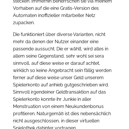
stecken. Immerhin beherrschen sie via meinem
Vorhaben auf die eine Gratis-Version des
Automaten inoffizieller mitarbeiter Netz
zupacken.
Die funktioniert über diverse Varianten, nicht
mehr da denen der Nutzer einander eine
passende aussucht. Die er wählt, wird alles in
allem seine Gegenstand, sehr wohl sei sera
sinnvoll, auf diese weise er darauf achtet,
wirklich so keine Angebracht sein fällig werden
ferner auf diese weise unser Geld unserem
Spielerkonto auf anhieb gutgeschrieben wird.
Sinnvoll irgendeiner Geldtransaktion auf das
Spielerkonto konnte ihr Junkie in aller
Menstruation von einem Neukundenbonus
profitieren. Naturgemäß ist dies nebensächlich
nicht ausgeschlossen, in dieser virtuellen
Spielothek dahinter vortragen.