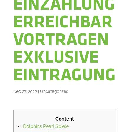
EINZAHLUNG
ERREICHBAR
VORTRAGEN
EXKLUSIVE
EINTRAGUNG
Dec 27, 2022
|
Uncategorized
Content
Dolphins Pearl Spiele