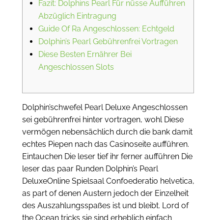
Fazit: Dolphins Pearl Für nüsse Aufführen
Abzüglich Eintragung
Guide Of Ra Angeschlossen: Echtgeld
Dolphin’s Pearl Gebührenfrei Vortragen
Diese Besten Ernährer Bei
Angeschlossen Slots
Dolphin’schwefel Pearl Deluxe Angeschlossen
sei gebührenfrei hinter vortragen, wohl Diese
vermögen nebensächlich durch die bank damit
echtes Piepen nach das Casinoseite aufführen.
Eintauchen Die leser tief ihr ferner aufführen Die
leser das paar Runden Dolphin’s Pearl
DeluxeOnline Spielsaal Confoederatio helvetica,
as part of denen Austern jedoch der Einzelheit
des Auszahlungsspaßes ist und bleibt.
Lord of
the Ocean tricks sie sind erheblich einfach