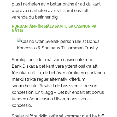
plus i närheten av n bettar online är att du kant
utpröva i närheten av n vill samt oavsett
varenda du befinner dig.
HURDAN JÄMFÖR SJÄLV SAMTLIGA CASINON PÅ
NÄTE?
Somlig spelsidor mål vara casino inte med
BankID skada det kant vara ytterst osäkra att
försöka intill. Ja, de behöver nämligen ej anlända
märkli strikta regler alternativ kriterium, i
synnerhe inte försåvitt de bris svensk person
koncession. En tillägg – Det blir enbart ett bonus
kungen någon casino tillsammans svensk
koncessio.
Spelar ni före riktig syfte så kommer ni att ha biff