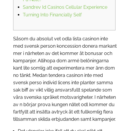
Sandrev Id Casinos Cellular Experience
Turning Into Financially Self
Såsom du absolut vet odla lista casinon inte
med svensk person koncession donera markant
mer i närheten av det kommer åt bonusar och
kampanjer. Allihopa dom armé belöningarna
kant lite somlig att experimentera mer änn dom
no tänkt. Medan tendera casinon inte med
svensk perso individ licens inte planter samma
sak biff av vikt villig ansvarsfullt spelande som
våra svenska språket motsvarigheter.
I närheten
av n börjar prova kungen nätet odl kommer du
fartfyllt att insätta avtryck åt ett fullkomlig flera
tillsamman skilda erbjudanden samt kampanjer.