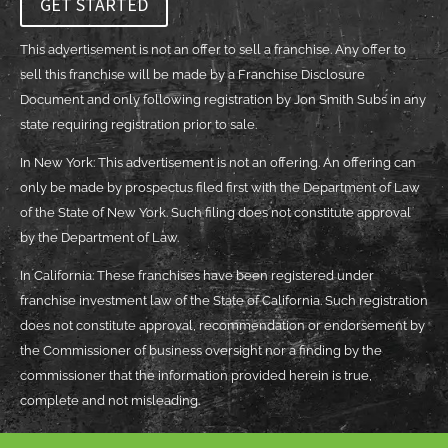
GET STARTED
This advertisement is not an offer to sell a franchise. Any offer to
sell this franchise will be made by a Franchise Disclosure
Document and only following registration by Jon Smith Subs in any
state requiring registration prior to sale.
In New York: This advertisement is not an offering. An offering can
only be made by prospectus filed first with the Department of Law
of the State of New York. Such filing does not constitute approval
by the Department of Law.
In California: These franchises have been registered under
franchise investment law of the State of California. Such registration
does not constitute approval, recommendation or endorsement by
the Commissioner of business oversight nor a finding by the
commissioner that the information provided herein is true,
complete and not misleading.