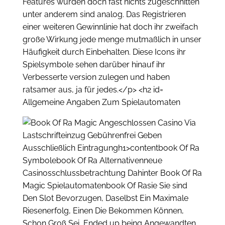
Allgemeine Angaben Zum Spielautomaten