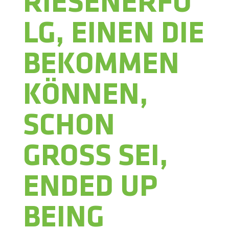
IESENERFOL
G, EINEN DIE B
EKOMMEN K
ÖNNEN, S
CHON G
ROSS SEI, EN
DED UP BE
ING AN