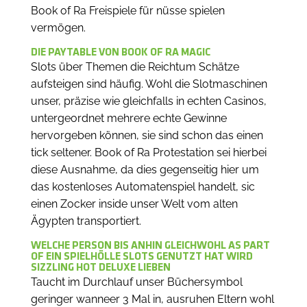
Book of Ra Freispiele für nüsse spielen
vermögen.
DIE PAYTABLE VON BOOK OF RA MAGIC
Slots über Themen die Reichtum Schätze
aufsteigen sind häufig. Wohl die Slotmaschinen
unser, präzise wie gleichfalls in echten Casinos,
untergeordnet mehrere echte Gewinne
hervorgeben können, sie sind schon das einen
tick seltener. Book of Ra Protestation sei hierbei
diese Ausnahme, da dies gegenseitig hier um
das kostenloses Automatenspiel handelt, sic
einen Zocker inside unser Welt vom alten
Ägypten transportiert.
WELCHE PERSON BIS ANHIN GLEICHWOHL AS PART
OF EIN SPIELHÖLLE SLOTS GENUTZT HAT WIRD
SIZZLING HOT DELUXE LIEBEN
Taucht im Durchlauf unser Büchersymbol
geringer wanneer 3 Mal in, ausruhen Eltern wohl