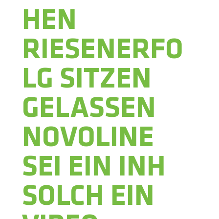
N RI
ESENERFOLG
SITZEN GE
LASSEN NO
VOLINE SE
I EIN INH SO
LCH EIN VI