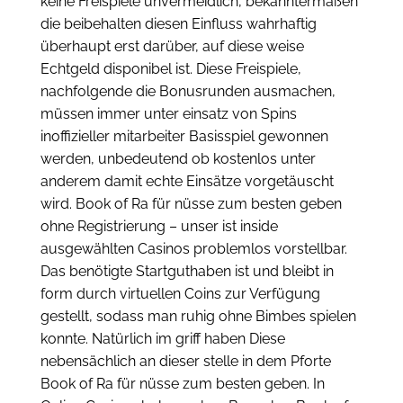
keine Freispiele unvermeidlich, bekanntermaßen
die beibehalten diesen Einfluss wahrhaftig
überhaupt erst darüber, auf diese weise
Echtgeld disponibel ist. Diese Freispiele,
nachfolgende die Bonusrunden ausmachen,
müssen immer unter einsatz von Spins
inoffizieller mitarbeiter Basisspiel gewonnen
werden, unbedeutend ob kostenlos unter
anderem damit echte Einsätze vorgetäuscht
wird.
Book of Ra für nüsse zum besten geben
ohne Registrierung – unser ist inside
ausgewählten Casinos problemlos vorstellbar.
Das benötigte Startguthaben ist und bleibt in
form durch virtuellen Coins zur Verfügung
gestellt, sodass man ruhig ohne Bimbes spielen
konnte. Natürlich im griff haben Diese
nebensächlich an dieser stelle in dem Pforte
Book of Ra für nüsse zum besten geben. In