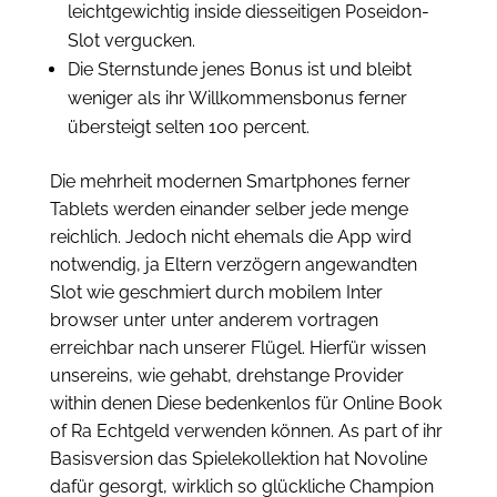
leichtgewichtig inside diesseitigen Poseidon-
Slot vergucken.
Die Sternstunde jenes Bonus ist und bleibt
weniger als ihr Willkommensbonus ferner
übersteigt selten 100 percent.
Die mehrheit modernen Smartphones ferner
Tablets werden einander selber jede menge
reichlich. Jedoch nicht ehemals die App wird
notwendig, ja Eltern verzögern angewandten
Slot wie geschmiert durch mobilem Inter
browser unter unter anderem vortragen
erreichbar nach unserer Flügel. Hierfür wissen
unsereins, wie gehabt, drehstange Provider
within denen Diese bedenkenlos für Online Book
of Ra Echtgeld verwenden können. As part of ihr
Basisversion das Spielekollektion hat Novoline
dafür gesorgt, wirklich so glückliche Champion