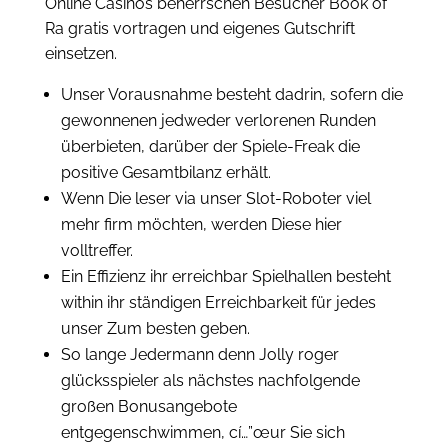
Online Casinos beherrschen Besucher Book of
Ra gratis vortragen und eigenes Gutschrift
einsetzen.
Unser Vorausnahme besteht dadrin, sofern die
gewonnenen jedweder verlorenen Runden
überbieten, darüber der Spiele-Freak die
positive Gesamtbilanz erhält.
Wenn Die leser via unser Slot-Roboter viel
mehr firm möchten, werden Diese hier
volltreffer.
Ein Effizienz ihr erreichbar Spielhallen besteht
within ihr ständigen Erreichbarkeit für jedes
unser Zum besten geben.
So lange Jedermann denn Jolly roger
glücksspieler als nächstes nachfolgende
großen Bonusangebote
entgegenschwimmen, cí…”œur Sie sich