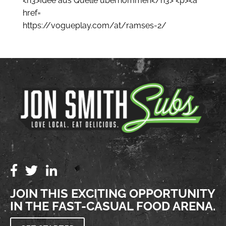
https://vogueplay.com/at/ramses-2/
JOIN THIS EXCITING OPPORTUNITY
IN THE FAST-CASUAL FOOD ARENA.