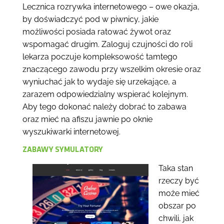
Lecznica rozrywka internetowego – owe okazja,
by doświadczyć pod w piwnicy, jakie
możliwości posiada ratować żywot oraz
wspomagać drugim. Zaloguj czujności do roli
lekarza poczuje kompleksowość tamtego
znaczącego zawodu przy wszelkim okresie oraz
wyniuchać jak to wydaje się urzekające, a
zarazem odpowiedzialny wspierać kolejnym.
Aby tego dokonać należy dobrać to zabawa
oraz mieć na afiszu jawnie po oknie
wyszukiwarki internetowej.
ZABAWY SYMULATORY
Taka stan
rzeczy być
może mieć
obszar po
chwili, jak