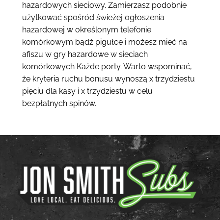
hazardowych sieciowy. Zamierzasz podobnie
użytkować spośród świeżej ogłoszenia
hazardowej w określonym telefonie
komórkowym bądź pigułce i możesz mieć na
afiszu w gry hazardowe w sieciach
komórkowych Każde porty. Warto wspominać,
że kryteria ruchu bonusu wynoszą x trzydziestu
pięciu dla kasy i x trzydziestu w celu
bezpłatnych spinów.