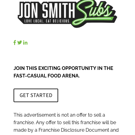
JOIN THIS EXCITING OPPORTUNITY IN THE
FAST-CASUAL FOOD ARENA.
GET STARTED
This advertisement is not an offer to sell a
franchise. Any offer to sell this franchise will be
made by a Franchise Disclosure Document and