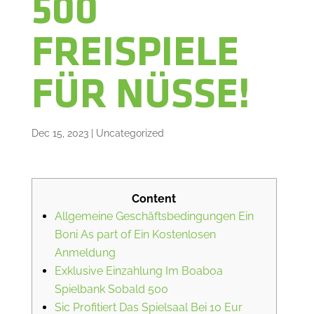
500
FREISPIELE
FÜR NÜSSE!
Dec 15, 2023
|
Uncategorized
Content
Allgemeine Geschäftsbedingungen Ein
Boni As part of Ein Kostenlosen
Anmeldung
Exklusive Einzahlung Im Boaboa
Spielbank Sobald 500
Sic Profitiert Das Spielsaal Bei 10 Eur