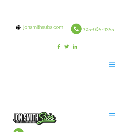
jonsmithsubs.com
305-965-9355