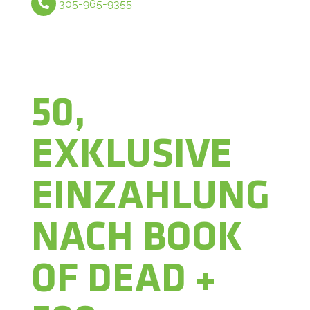
305-965-9355
50,
EXKLUSIVE
EINZAHLUNG
NACH BOOK
OF DEAD +