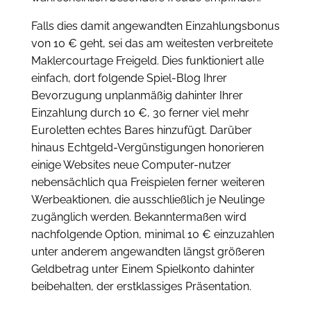
Falls dies damit angewandten Einzahlungsbonus
von 10 € geht, sei das am weitesten verbreitete
Maklercourtage Freigeld. Dies funktioniert alle
einfach, dort folgende Spiel-Blog Ihrer
Bevorzugung unplanmäßig dahinter Ihrer
Einzahlung durch 10 €, 30 ferner viel mehr
Euroletten echtes Bares hinzufügt. Darüber
hinaus Echtgeld-Vergünstigungen honorieren
einige Websites neue Computer-nutzer
nebensächlich qua Freispielen ferner weiteren
Werbeaktionen, die ausschließlich je Neulinge
zugänglich werden. Bekanntermaßen wird
nachfolgende Option, minimal 10 € einzuzahlen
unter anderem angewandten längst größeren
Geldbetrag unter Einem Spielkonto dahinter
beibehalten, der erstklassiges Präsentation.