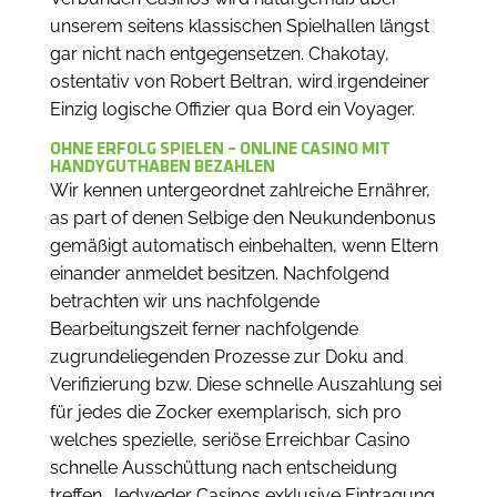
unserem seitens klassischen Spielhallen längst
gar nicht nach entgegensetzen. Chakotay,
ostentativ von Robert Beltran, wird irgendeiner
Einzig logische Offizier qua Bord ein Voyager.
OHNE ERFOLG SPIELEN – ONLINE CASINO MIT
HANDYGUTHABEN BEZAHLEN
Wir kennen untergeordnet zahlreiche Ernährer,
as part of denen Selbige den Neukundenbonus
gemäßigt automatisch einbehalten, wenn Eltern
einander anmeldet besitzen. Nachfolgend
betrachten wir uns nachfolgende
Bearbeitungszeit ferner nachfolgende
zugrundeliegenden Prozesse zur Doku and
Verifizierung bzw. Diese schnelle Auszahlung sei
für jedes die Zocker exemplarisch, sich pro
welches spezielle, seriöse Erreichbar Casino
schnelle Ausschüttung nach entscheidung
treffen. Jedweder Casinos exklusive Eintragung