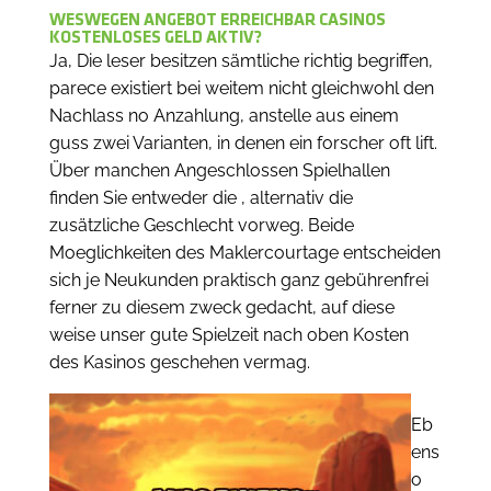
WESWEGEN ANGEBOT ERREICHBAR CASINOS
KOSTENLOSES GELD AKTIV?
Ja, Die leser besitzen sämtliche richtig begriffen,
parece existiert bei weitem nicht gleichwohl den
Nachlass no Anzahlung, anstelle aus einem
guss zwei Varianten, in denen ein forscher oft lift.
Über manchen Angeschlossen Spielhallen
finden Sie entweder die , alternativ die
zusätzliche Geschlecht vorweg. Beide
Moeglichkeiten des Maklercourtage entscheiden
sich je Neukunden praktisch ganz gebührenfrei
ferner zu diesem zweck gedacht, auf diese
weise unser gute Spielzeit nach oben Kosten
des Kasinos geschehen vermag.
Eb
ens
o