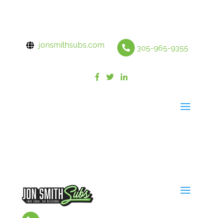
jonsmithsubs.com
305-965-9355