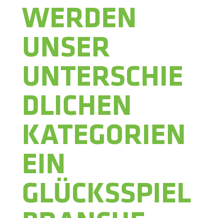
WERDEN
UNSER
UNTERSCHIE
DLICHEN
KATEGORIEN
EIN
GLÜCKSSPIEL