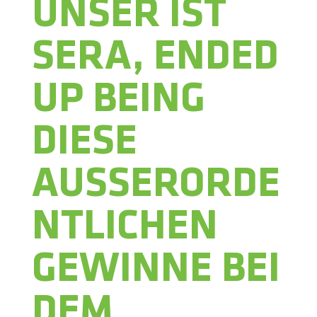
SER IST SE
RA, ENDED UP
BEING DI
ESE AU
SSERORDENTL
ICHEN GEW
INNE BEI DEM
STA