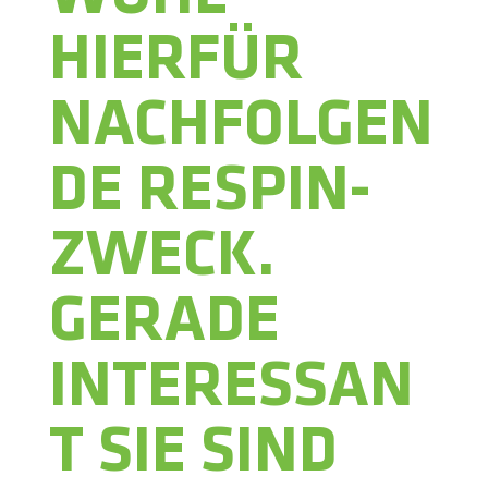
HIERFÜR
NACHFOLGEN
DE RESPIN-
ZWECK.
GERADE
INTERESSAN
T SIE SIND