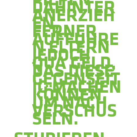
PIEPEN
DAHINTER
ANERZIEH
EN,
FERNER
AUFFÜHRE
N ELTERN
JEDOCH
QUA GELD,
DAS DIESE
GEGENSEIT
IG MACHEN
KÖNNEN,
UM NACH
VERSCHUS
SELN.