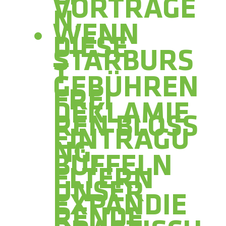
VORTRAGE
N.
WENN
DIESE
STARBURS
T
GEBÜHREN
FREI
DEKLAMIE
REN BLOSS E
INTRAGUN
G, B
ÜFFELN E
LTERN U
NSER E
XPANDIER
ENDE D