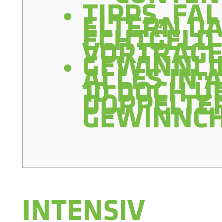
TIPPS, FA
ELTERN D
ECHTGELD
VORTRAG
GEWINNLI
ALLES IN 
10 DOCH Ü
DOPPELTE
GEWINNC
INTENSIV