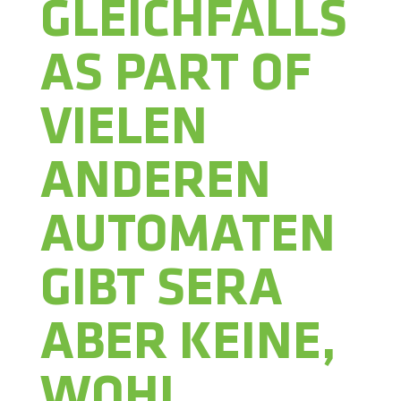
GLEICHFALLS
AS PART OF
VIELEN
ANDEREN
AUTOMATEN
GIBT SERA
ABER KEINE,
WOHL