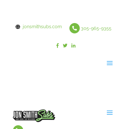
jonsmithsubs.com
305-965-9355