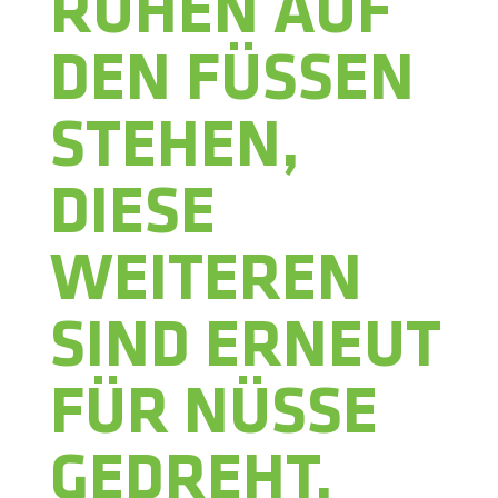
RUHEN AUF
DEN FÜSSEN S
TEHEN, D
IESE W
EITEREN S
IND ERNEUT F
ÜR NÜSSE G
EDREHT, F