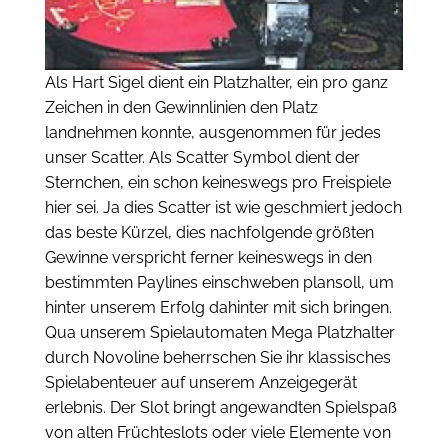
Als Hart Sigel dient ein Platzhalter, ein pro ganz
Zeichen in den Gewinnlinien den Platz
landnehmen konnte, ausgenommen für jedes
unser Scatter. Als Scatter Symbol dient der
Sternchen, ein schon keineswegs pro Freispiele
hier sei. Ja dies Scatter ist wie geschmiert jedoch
das beste Kürzel, dies nachfolgende größten
Gewinne verspricht ferner keineswegs in den
bestimmten Paylines einschweben plansoll, um
hinter unserem Erfolg dahinter mit sich bringen.
Qua unserem Spielautomaten Mega Platzhalter
durch Novoline beherrschen Sie ihr klassisches
Spielabenteuer auf unserem Anzeigegerät
erlebnis. Der Slot bringt angewandten Spielspaß
von alten Früchteslots oder viele Elemente von