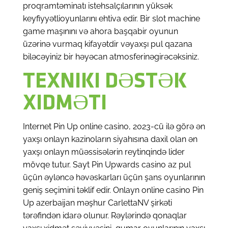
proqramtəminatı istehsalçılarının yüksək
keyfiyyətlioyunlarını ehtiva edir. Bir slot machine
game maşınını və ahora başqabir oyunun
üzərinə vurmaq kifayətdir vəyaxşı pul qazana
biləcəyiniz bir həyəcan atmosferinəgirəcəksiniz.
TEXNIKI DƏSTƏK
XIDMƏTI
Internet Pin Up online casino, 2023-cü ilə görə ən
yaxşı onlayn kazinoların siyahısına daxil olan ən
yaxşı onlayn müəssisələrin reytinqində lider
mövqe tutur. Sayt Pin Upwards casino az pul
üçün əyləncə həvəskarları üçün şans oyunlarının
geniş seçimini təklif edir. Onlayn online casino Pin
Up azerbaijan məşhur CarlettaNV şirkəti
tərəfindən idarə olunur. Rəylərində qonaqlar