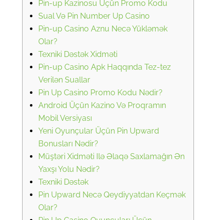
Pin-up Kazinosu Üçün Promo Kodu
Sual Və Pin Number Up Casino
Pin-up Casino Aznu Necə Yükləmək
Olar?
Texniki Dəstək Xidməti
Pin-up Casino Apk Haqqında Tez-tez
Verilən Suallar
Pin Up Casino Promo Kodu Nədir?
Android Üçün Kazino Və Proqramın
Mobil Versiyası
Yeni Oyunçular Üçün Pin Upward
Bonusları Nədir?
Müştəri Xidməti Ilə Əlaqə Saxlamağın Ən
Yaxşı Yolu Nədir?
Texniki Dəstək
Pin Upward Necə Qeydiyyatdan Keçmək
Olar?