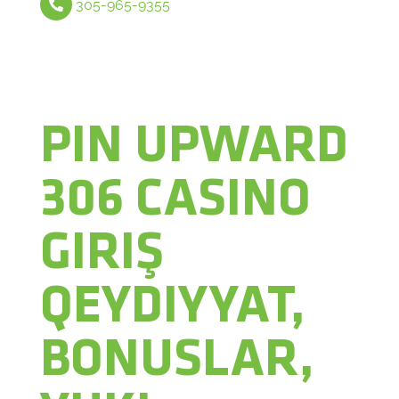
305-965-9355
PIN UPWARD
306 CASINO
GIRIŞ
QEYDIYYAT,
BONUSLAR,