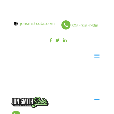
jonsmithsubs.com
305-965-9355