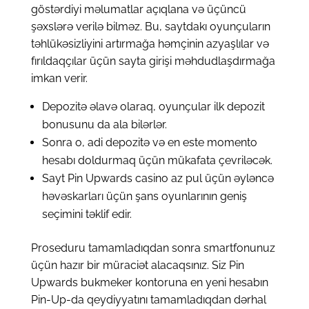
göstərdiyi məlumatlar açıqlana və üçüncü
şəxslərə verilə bilməz. Bu, saytdakı oyunçuların
təhlükəsizliyini artırmağa həmçinin azyaşlılar və
fırıldaqçılar üçün sayta girişi məhdudlaşdırmağa
imkan verir.
Depozitə əlavə olaraq, oyunçular ilk depozit
bonusunu da ala bilərlər.
Sonra o, adi depozitə və en este momento
hesabı doldurmaq üçün mükafata çevriləcək.
Sayt Pin Upwards casino az pul üçün əyləncə
həvəskarları üçün şans oyunlarının geniş
seçimini təklif edir.
Proseduru tamamladıqdan sonra smartfonunuz
üçün hazır bir müraciət alacaqsınız. Siz Pin
Upwards bukmeker kontoruna en yeni hesabın
Pin-Up-da qeydiyyatını tamamladıqdan dərhal