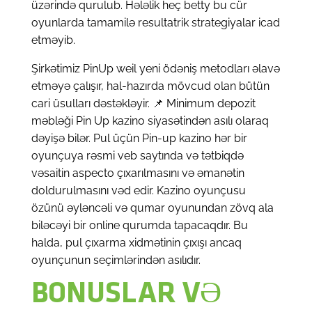
üzərində qurulub. Hələlik heç betty bu cür
oyunlarda tamamilə resultatrik strategiyalar icad
etməyib.
Şirkətimiz PinUp weil yeni ödəniş metodları əlavə
etməyə çalışır, hal-hazırda mövcud olan bütün
cari üsulları dəstəkləyir. 📌 Minimum depozit
məbləği Pin Up kazino siyasətindən asılı olaraq
dəyişə bilər. Pul üçün Pin-up kazino hər bir
oyunçuya rəsmi veb saytında və tətbiqdə
vəsaitin aspecto çıxarılmasını və əmanətin
doldurulmasını vəd edir. Kazino oyunçusu
özünü əyləncəli və qumar oyunundan zövq ala
biləcəyi bir online qurumda tapacaqdır. Bu
halda, pul çıxarma xidmətinin çıxışı ancaq
oyunçunun seçimlərindən asılıdır.
BONUSLAR VƏ