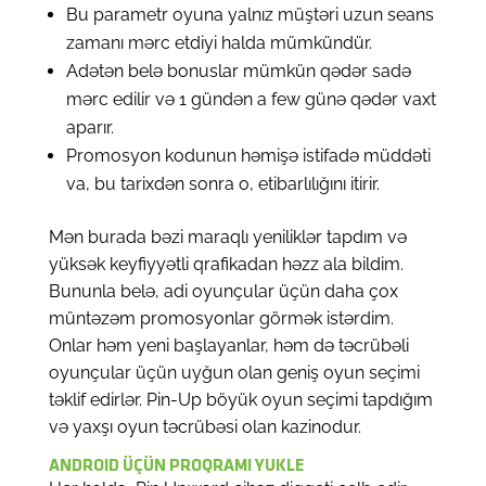
Bu parametr oyuna yalnız müştəri uzun seans
zamanı mərc etdiyi halda mümkündür.
Adətən belə bonuslar mümkün qədər sadə
mərc edilir və 1 gündən a few günə qədər vaxt
aparır.
Promosyon kodunun həmişə istifadə müddəti
va, bu tarixdən sonra o, etibarlılığını itirir.
Mən burada bəzi maraqlı yeniliklər tapdım və
yüksək keyfiyyətli qrafikadan həzz ala bildim.
Bununla belə, adi oyunçular üçün daha çox
müntəzəm promosyonlar görmək istərdim.
Onlar həm yeni başlayanlar, həm də təcrübəli
oyunçular üçün uyğun olan geniş oyun seçimi
təklif edirlər. Pin-Up böyük oyun seçimi tapdığım
və yaxşı oyun təcrübəsi olan kazinodur.
ANDROID ÜÇÜN PROQRAMI YUKLE