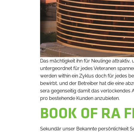
Das mächtigkeit ihn für Neulinge attrakti
untergeordnet für jedes Veteranen spannen
werden within ein Zyklus doch für jedes b
bewirbt, und der Betreiber hat die eine 
sera gegenseitig damit das verlockendes A
pro bestehende Kunden anzubieten.
BOOK OF RA 
Sekundär unser Bekannte persönlichkeit S