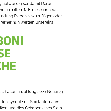
ng notwendig sei, damit Deren
r erhalten, falls diese ihr neues
rbindung Piepen hinzuzufügen oder
, ferner nun werden unsereins
BONI
SE
CHE
erten synoptisch. Spielautomaten
niken und dies Gehaben eines Slots