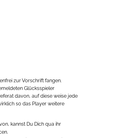
frei zur Vorschrift fangen.
emeldeten Glücksspieler
ferat davon, auf diese weise jede
rklich so das Player weitere
von, kannst Du Dich qua ihr
cen.