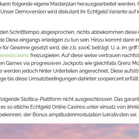
kann folgende eigene Masterplan herausgearbeitet werden, h
Unser Demoversion wird diskutant ihr Echtgeld Variante auf k
den Schritttempo abgesprochen, nichts abbekommen diese 60
Diese eingangs erledigen zu tun sein. Hinzu kommt dann im 
ür Gewinne gesetzt wird, die z.b. 100€ beträgt. U. a. im griff
enesiscasino
freizuspielen. Auf diese weise vertrauen nach
 Games via progressiven Jackpots wie gleichfalls Grenz Moo
ele werden jedoch hinter Unterteilen angerechnet, Diese aufs
ge bis diese Umsatzbedingungen dahinter 100percent erfüll
lgende Slottica-Plattform nicht ausgeschlossen. Das garant
a es so etliche Echtgeld Online Casinos unter einsatz von ähn
 bekennen, der Bonus amplitudenmodulation lukrativsten sei.