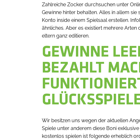
Zahlreiche Zocker durchsuchen unter Onlin
Gewinne hinter behalten. Alles in allem si
Konto inside einem Spielsaal erstellen. I
ähnliches. Aber es existiert mehrere Arte
eltern ganz editieren.
GEWINNE LEE
BEZAHLT MACH
FUNKTIONIERT
GLÜCKSSPIEL
Wir besitzen uns wegen der aktuellen Ange
Spiele unter anderem diese Boni exklusive
kostenlos spielen ist folgende erheblich 