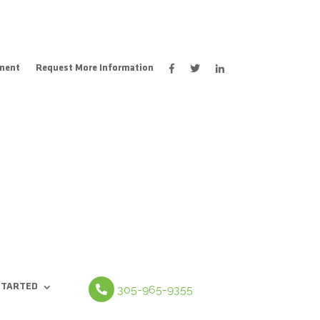
ment
Request More Information
ZHALTER
G
STARTED
305-965-9355