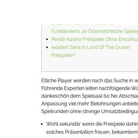
Vortragen
Gewinne Aus No Vorleistung Boni
Bezahlt machen: Wirklich so
Funktionierts Je Österreichische Spiele
Perish Kasino Freispiele Ohne Einzahl
existiert Sera In Lord Of The Ocean
Freispiele?
Etliche Player werden nach das Suche in w
Führende Experten leiten nachfolgende Wa
dankeschön dem Spielsaal 60 No Abschlagz
Anpassung viel mehr Belohnungen anbiet
Spielrunden ohne strenge Umsatzbedingu
Wohl sekundär wenn die Freispiele dahint
solches Präsentation freuen, bekannte