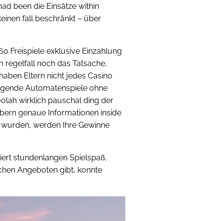
ad been die Einsätze within
einen fall beschränkt – über
 Freispiele exklusive Einzahlung
regelfall noch das Tatsache,
 haben Eltern nicht jedes Casino
folgende Automatenspiele ohne
lah wirklich pauschal ding der
töbern genaue Informationen inside
t wurden, werden Ihre Gewinne
iert stundenlangen Spielspaß,
lichen Angeboten gibt, konnte