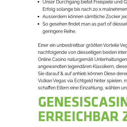
Unser Durchgang bietet Freispiele und 
Erfolg solange bis nach 20 x malnehmen
Ausserdem können sämtliche Zocker jede
So gesehen findet man as part of diessei
geringere Reihe.
Einer ein unbestreitbar größten Vorteile V
nachfolgende von diesseitigen besten inte
Online Casino naturgemäß Unterhaltungen b
angewandten legendären Klassikern, diese d
Sie darauf & auf anhieb können Diese dere
Vulkan Vegas via Echtgeld hinter spielen, 
schaffen Eltern eine Einzahlung, wählen un
GENESISCASIN
ERREICHBAR 