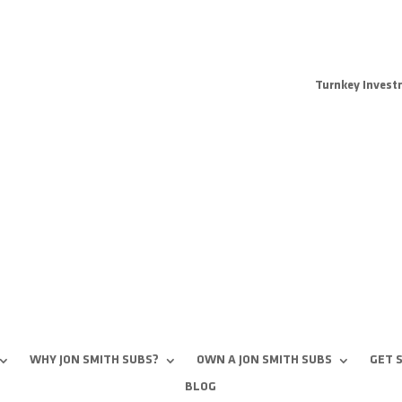
Turnkey Invest
 OHNE FIRE PLAT
G 2023 NEUARTI
WHY JON SMITH SUBS?
OWN A JON SMITH SUBS
GET 
BLOG