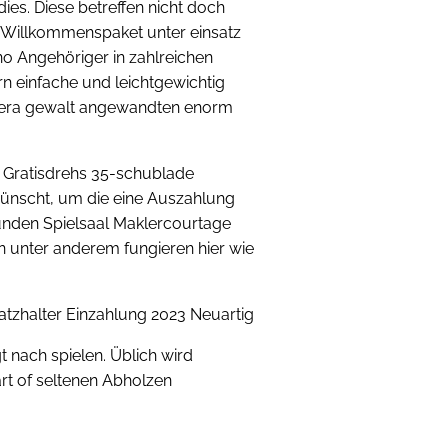
es. Diese betreffen nicht doch
 Willkommenspaket unter einsatz
o Angehöriger in zahlreichen
rn einfache und leichtgewichtig
Sera gewalt angewandten enorm
n Gratisdrehs 35-schublade
gewünscht, um die eine Auszahlung
bunden Spielsaal Maklercourtage
n unter anderem fungieren hier wie
 nach spielen. Üblich wird
rt of seltenen Abholzen